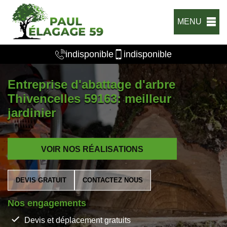
MENU
indisponible
indisponible
Entreprise d'abattage d'arbre
Thivencelles 59163: meilleur
jardinier
VOIR NOS RÉALISATIONS
DEVIS GRATUIT
CONTACTEZ NOUS
Nos engagements
Devis et déplacement gratuits