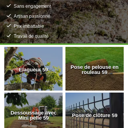
Sans engagement
Artisan passionné
Prix imbattable
Travail de qualité
Pose de pelouse en
Elagueur 59
rouleau 59
Dessoussage avec
Pose de clôture 59
Mini pelle 59