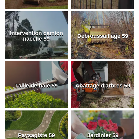
Intervention camion
Debroussaillage 59
nacelle 59
Taille de haie 59
Abattage d'arbres 59
Paysagiste 59
Jardinier 59