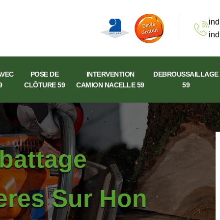
ind
ind
AVEC
POSE DE
INTERVENTION
DEBROUSSAILLAGE
9
CLÔTURE 59
CAMION NACELLE 59
59
abattage
ieres Sur Hon