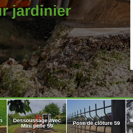
r jardinier
n
Dessoussage avec
I
Pose de clôture 59
Mini pelle 59