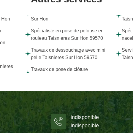
r Hon
Sur Hon
Tais
n
Spécialiste en pose de pelouse en
Spéci
rouleau Taisnieres Sur Hon 59570
nacel
Hon
Travaux de dessouchage avec mini
Servi
n
pelle Taisnieres Sur Hon 59570
Tais
snieres
Travaux de pose de clôture
indisponible
indisponible