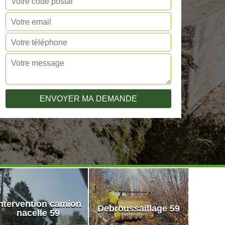
ntervention camion
Debroussaillage 59
nacelle 59