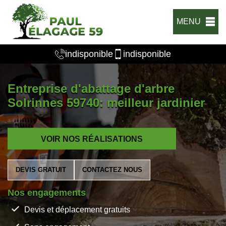
MENU
indisponible
indisponible
Entreprise d'abattage d'arbre
Solrinnes 59740: meilleur jardinier
VOIR NOS RÉALISATIONS
DEVIS GRATUIT
CONTACTEZ NOUS
Nos engagements
Devis et déplacement gratuits