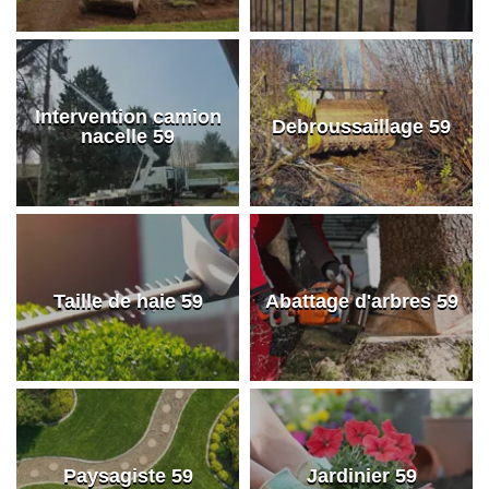
Intervention camion
Debroussaillage 59
nacelle 59
Taille de haie 59
Abattage d'arbres 59
Paysagiste 59
Jardinier 59