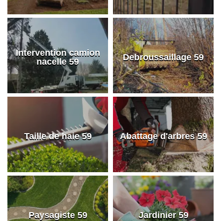
Intervention camion
Debroussaillage 59
nacelle 59
Taille de haie 59
Abattage d'arbres 59
Paysagiste 59
Jardinier 59