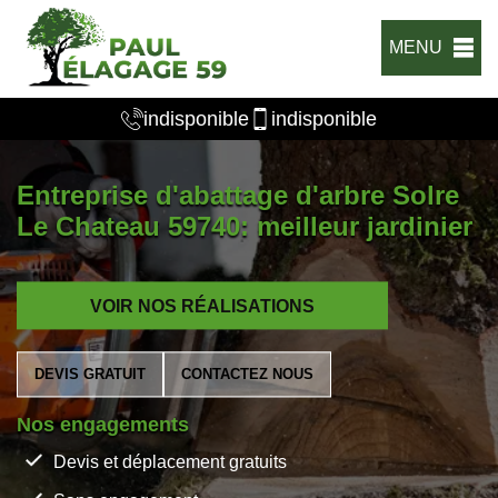
MENU
indisponible
indisponible
Entreprise d'abattage d'arbre Solre
Le Chateau 59740: meilleur jardinier
VOIR NOS RÉALISATIONS
DEVIS GRATUIT
CONTACTEZ NOUS
Nos engagements
Devis et déplacement gratuits