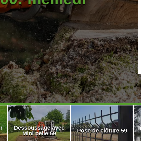
n
Dessoussage avec
I
Pose de clôture 59
Mini pelle 59