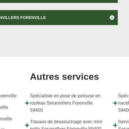
NVILLERS FORENVILLE
Autres services
orenville
Spécialiste en pose de pelouse en
Spéci
rouleau Seranvillers Forenville
nacel
ille
59400
5940
nville
Travaux de dessouchage avec mini
Servi
pelle Seranvillers Forenville 59400
Seran