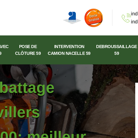
ind
ind
AVEC
POSE DE
INTERVENTION
DEBROUSSAILLAGE
9
CLÔTURE 59
CAMION NACELLE 59
59
abattage
illers
00: meilleur