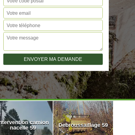
ntervention camion
Debroussaillage 59
nacelle 59