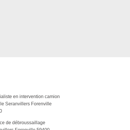
aliste en intervention camion
le Seranvillers Forenville
0
ce de débroussaillage
villers Forenville 59400