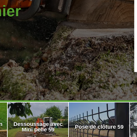
nier
n
Dessoussage avec
I
Pose de clôture 59
Mini pelle 59