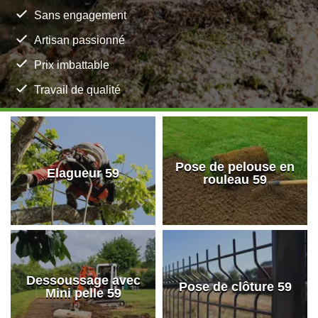
Sans engagement
Artisan passionné
Prix imbattable
Travail de qualité
Pose de pelouse en
Elagueur 59
rouleau 59
Dessoussage avec
Pose de clôture 59
Mini pelle 59