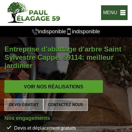
MENU
indisponible
indisponible
Entreprise d'abattage d'arbre Saint
Sylvestre Cappel 59114: meilleur
jardinier
VOIR NOS RÉALISATIONS
DEVIS GRATUIT
CONTACTEZ NOUS
Nos engagements
Devis et déplacement gratuits