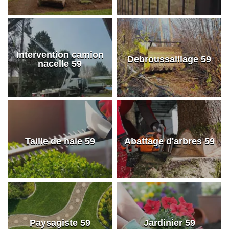
Intervention camion
Debroussaillage 59
nacelle 59
Taille de haie 59
Abattage d'arbres 59
Paysagiste 59
Jardinier 59