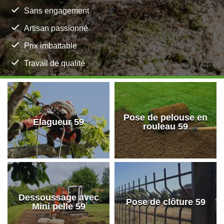
Sans engagement
Artisan passionné
Prix imbattable
Travail de qualité
Pose de pelouse en
Elagueur 59
rouleau 59
Dessoussage avec
Pose de clôture 59
Mini pelle 59