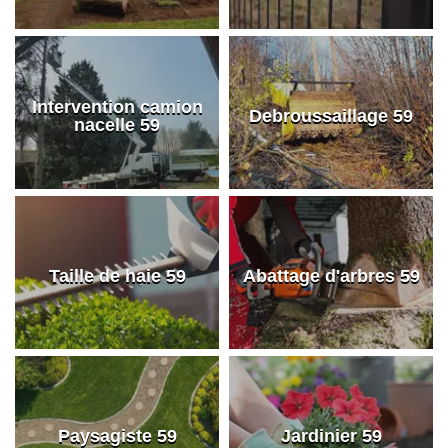
Intervention camion
Debroussaillage 59
nacelle 59
Taille de haie 59
Abattage d'arbres 59
Paysagiste 59
Jardinier 59