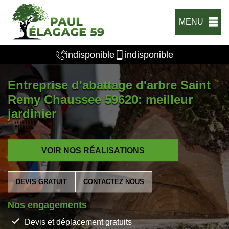
MENU
indisponible
indisponible
Entreprise d'abattage d'arbre Saint
Remy Chaussee 59620: meilleur
jardinier
VOIR NOS RÉALISATIONS
DEVIS GRATUIT
CONTACTEZ NOUS
Nos engagements
Devis et déplacement gratuits