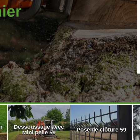
nier
n
Dessoussage avec
I
Pose de clôture 59
Mini pelle 59