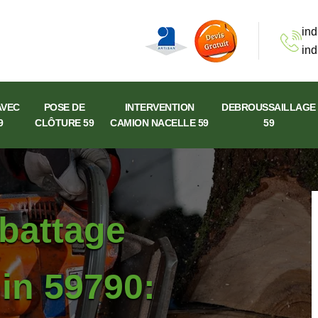
ind
ind
AVEC
POSE DE
INTERVENTION
DEBROUSSAILLAGE
9
CLÔTURE 59
CAMION NACELLE 59
59
abattage
in 59790: