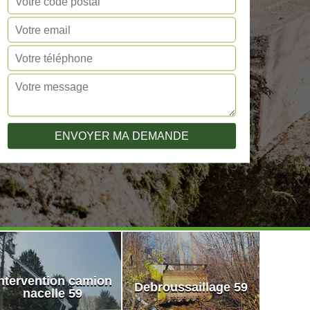
ntervention camion
Debroussaillage 59
nacelle 59