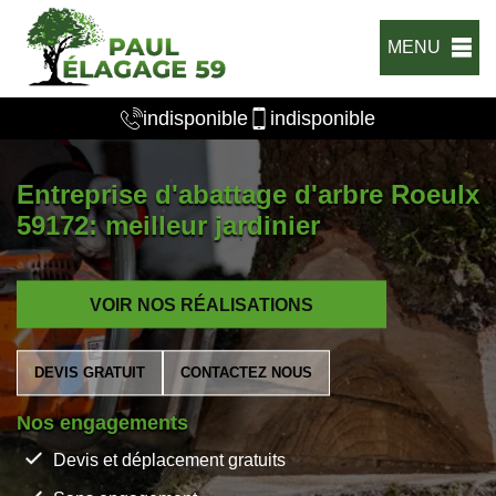
MENU
indisponible
indisponible
Entreprise d'abattage d'arbre Roeulx
59172: meilleur jardinier
VOIR NOS RÉALISATIONS
DEVIS GRATUIT
CONTACTEZ NOUS
Nos engagements
Devis et déplacement gratuits