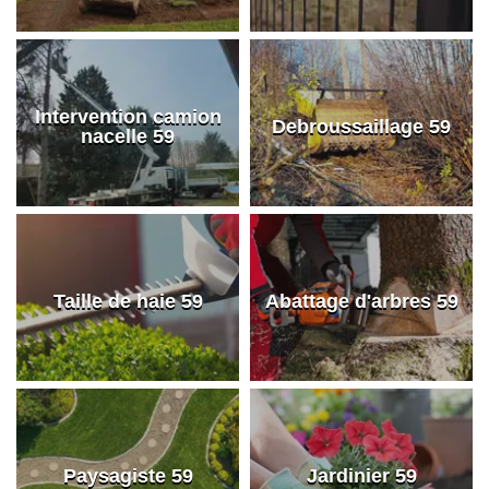
Intervention camion
Debroussaillage 59
nacelle 59
Taille de haie 59
Abattage d'arbres 59
Paysagiste 59
Jardinier 59