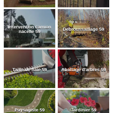
Intervention camion
Debroussaillage 59
nacelle 59
Taille de haie 59
Abattage d'arbres 59
Paysagiste 59
Jardinier 59