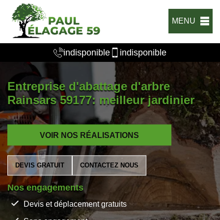
MENU
indisponible
indisponible
Entreprise d'abattage d'arbre
Rainsars 59177: meilleur jardinier
VOIR NOS RÉALISATIONS
DEVIS GRATUIT
CONTACTEZ NOUS
Nos engagements
Devis et déplacement gratuits