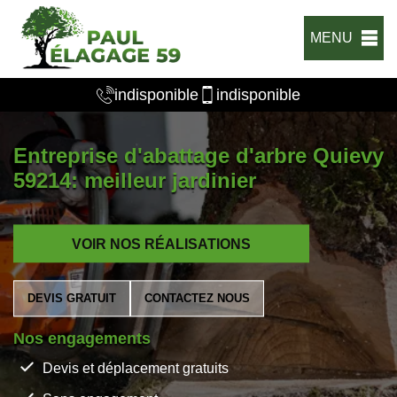
MENU
indisponible
indisponible
Entreprise d'abattage d'arbre Quievy
59214: meilleur jardinier
VOIR NOS RÉALISATIONS
DEVIS GRATUIT
CONTACTEZ NOUS
Nos engagements
Devis et déplacement gratuits