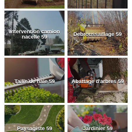
Intervention camion
Debroussaillage 59
nacelle 59
Taille de haie 59
Abattage d'arbres 59
Paysagiste 59
Jardinier 59