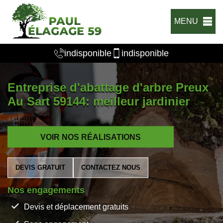
MENU
indisponible
indisponible
Entreprise d'abattage d'arbre Preux
Au Sart 59144: meilleur jardinier
VOIR NOS RÉALISATIONS
DEVIS GRATUIT
CONTACTEZ NOUS
Nos engagements
Devis et déplacement gratuits