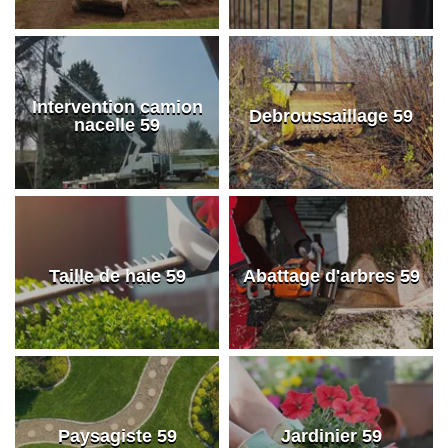
Intervention camion
Debroussaillage 59
nacelle 59
Taille de haie 59
Abattage d'arbres 59
Paysagiste 59
Jardinier 59