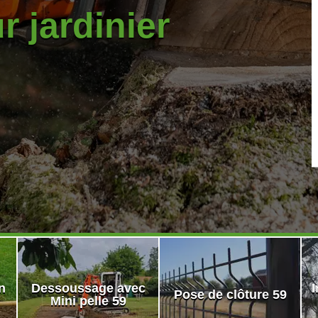
r jardinier
n
Dessoussage avec
I
Pose de clôture 59
Mini pelle 59