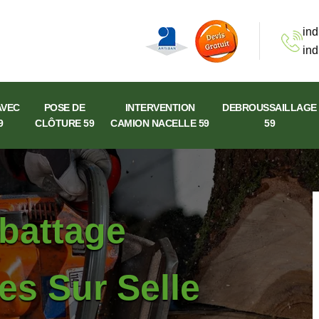
ind
ind
AVEC
POSE DE
INTERVENTION
DEBROUSSAILLAGE
9
CLÔTURE 59
CAMION NACELLE 59
59
abattage
es Sur Selle