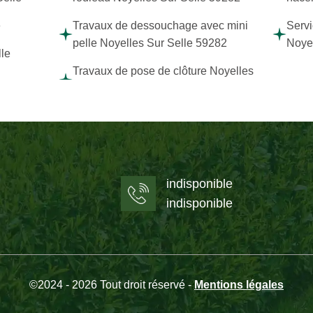
e
Travaux de dessouchage avec mini
Servi
pelle Noyelles Sur Selle 59282
Noyel
lle
Travaux de pose de clôture Noyelles
indisponible
indisponible
©2024 - 2026 Tout droit réservé -
Mentions légales