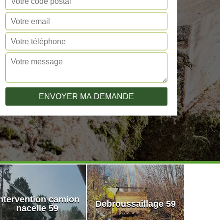
ntervention camion
Debroussaillage 59
nacelle 59