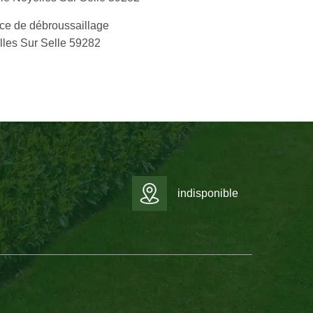
ce de débroussaillage
les Sur Selle 59282
indisponible