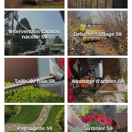
Intervention camion
Debroussaillage 59
nacelle 59
Taille de haie 59
Abattage d'arbres 59
Paysagiste 59
Jardinier 59