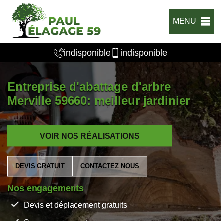
MENU
indisponible
indisponible
Entreprise d'abattage d'arbre
Merville 59660: meilleur jardinier
VOIR NOS RÉALISATIONS
DEVIS GRATUIT
CONTACTEZ NOUS
Nos engagements
Devis et déplacement gratuits