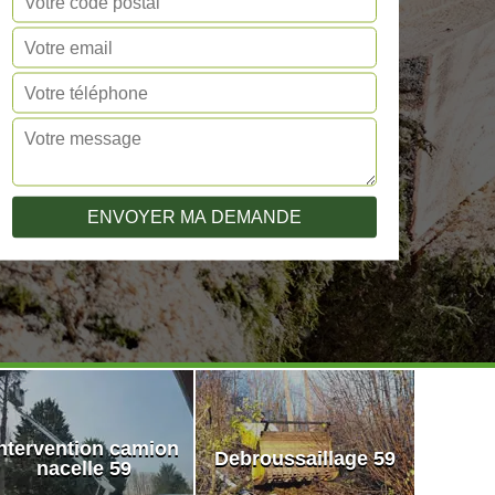
ntervention camion
Debroussaillage 59
nacelle 59