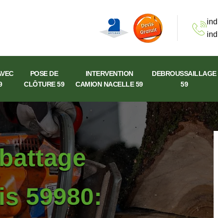
ind
ind
AVEC
POSE DE
INTERVENTION
DEBROUSSAILLAGE
9
CLÔTURE 59
CAMION NACELLE 59
59
abattage
is 59980: