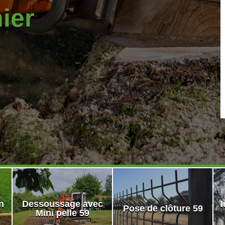
nier
n
Dessoussage avec
I
Pose de clôture 59
Mini pelle 59