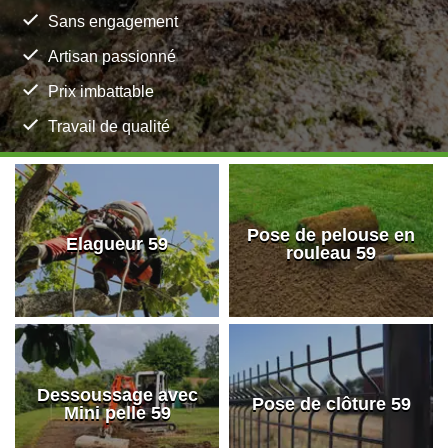
Sans engagement
Artisan passionné
Prix imbattable
Travail de qualité
Pose de pelouse en
Elagueur 59
rouleau 59
Dessoussage avec
Pose de clôture 59
Mini pelle 59