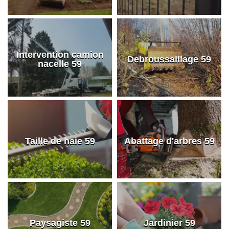
Intervention camion
Debroussaillage 59
nacelle 59
Taille de haie 59
Abattage d'arbres 59
Paysagiste 59
Jardinier 59