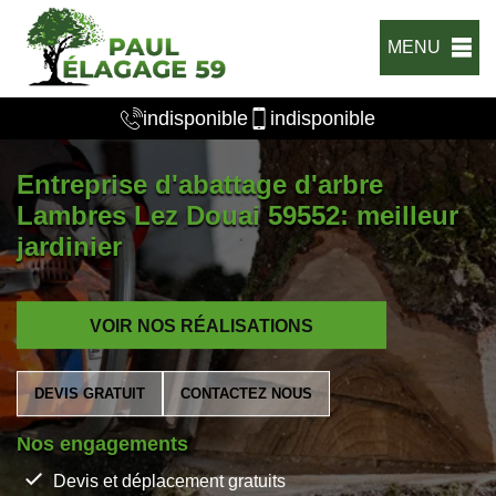
MENU
indisponible
indisponible
Entreprise d'abattage d'arbre
Lambres Lez Douai 59552: meilleur
jardinier
VOIR NOS RÉALISATIONS
DEVIS GRATUIT
CONTACTEZ NOUS
Nos engagements
Devis et déplacement gratuits