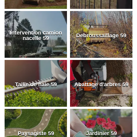
Intervention camion
Debroussaillage 59
nacelle 59
Taille de haie 59
Abattage d'arbres 59
Paysagiste 59
Jardinier 59