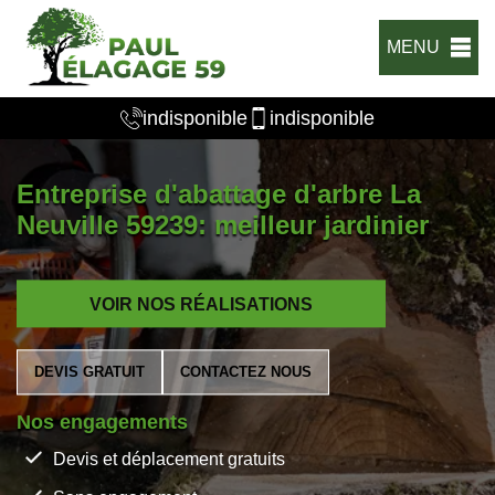
MENU
indisponible
indisponible
Entreprise d'abattage d'arbre La
Neuville 59239: meilleur jardinier
VOIR NOS RÉALISATIONS
DEVIS GRATUIT
CONTACTEZ NOUS
Nos engagements
Devis et déplacement gratuits