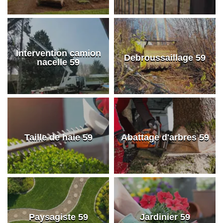
Intervention camion
Debroussaillage 59
nacelle 59
Taille de haie 59
Abattage d'arbres 59
Paysagiste 59
Jardinier 59