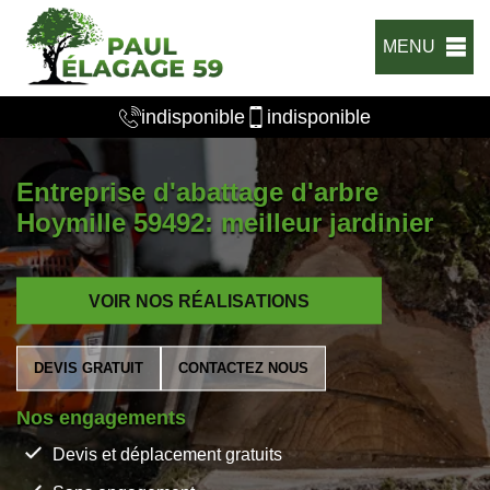
MENU
indisponible
indisponible
Entreprise d'abattage d'arbre
Hoymille 59492: meilleur jardinier
VOIR NOS RÉALISATIONS
DEVIS GRATUIT
CONTACTEZ NOUS
Nos engagements
Devis et déplacement gratuits