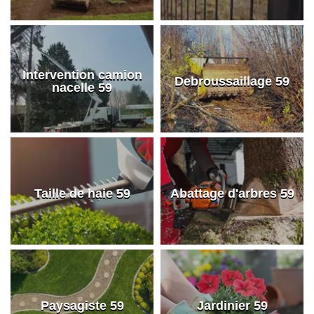
Intervention camion
Debroussaillage 59
nacelle 59
Taille de haie 59
Abattage d'arbres 59
Paysagiste 59
Jardinier 59