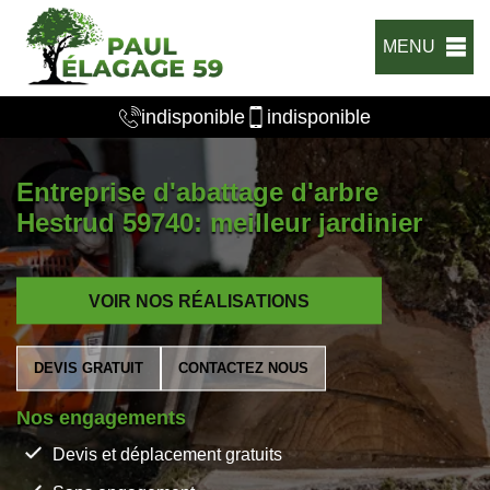
MENU
indisponible
indisponible
Entreprise d'abattage d'arbre
Hestrud 59740: meilleur jardinier
VOIR NOS RÉALISATIONS
DEVIS GRATUIT
CONTACTEZ NOUS
Nos engagements
Devis et déplacement gratuits