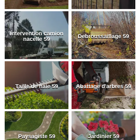
Intervention camion
Debroussaillage 59
nacelle 59
Taille de haie 59
Abattage d'arbres 59
Paysagiste 59
Jardinier 59