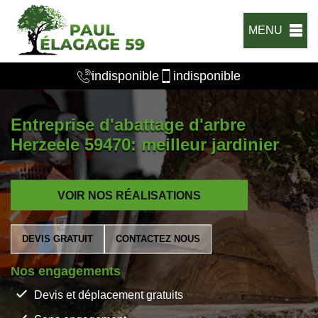
MENU
indisponible
indisponible
Entreprise d'abattage d'arbre
Herzeele 59470: meilleur jardinier
VOIR NOS RÉALISATIONS
DEVIS GRATUIT
CONTACTEZ NOUS
Nos engagements
Devis et déplacement gratuits