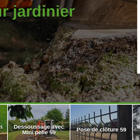
r jardinier
n
Dessoussage avec
I
Pose de clôture 59
Mini pelle 59