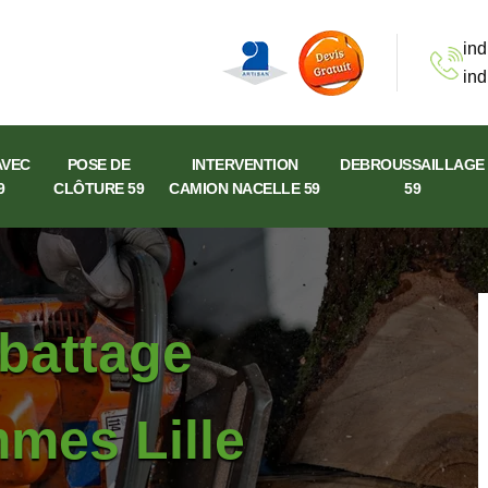
ind
ind
AVEC
POSE DE
INTERVENTION
DEBROUSSAILLAGE
9
CLÔTURE 59
CAMION NACELLE 59
59
abattage
mmes Lille