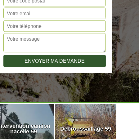
ntervention camion
Debroussaillage 59
nacelle 59