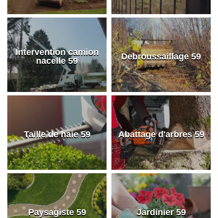
Intervention camion
Debroussaillage 59
nacelle 59
Taille de haie 59
Abattage d'arbres 59
Paysagiste 59
Jardinier 59