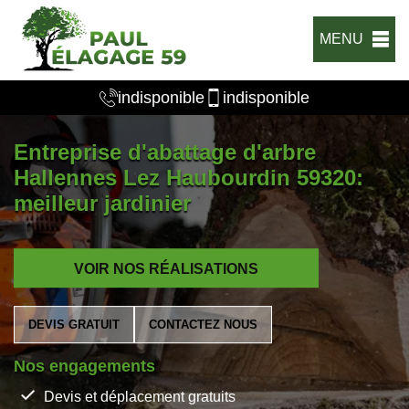
MENU
indisponible
indisponible
Entreprise d'abattage d'arbre
Hallennes Lez Haubourdin 59320:
meilleur jardinier
VOIR NOS RÉALISATIONS
DEVIS GRATUIT
CONTACTEZ NOUS
Nos engagements
Devis et déplacement gratuits