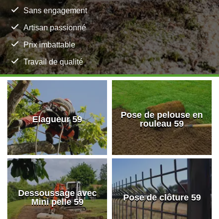
Sans engagement
Artisan passionné
Prix imbattable
Travail de qualité
Pose de pelouse en
Elagueur 59
rouleau 59
Dessoussage avec
Pose de clôture 59
Mini pelle 59