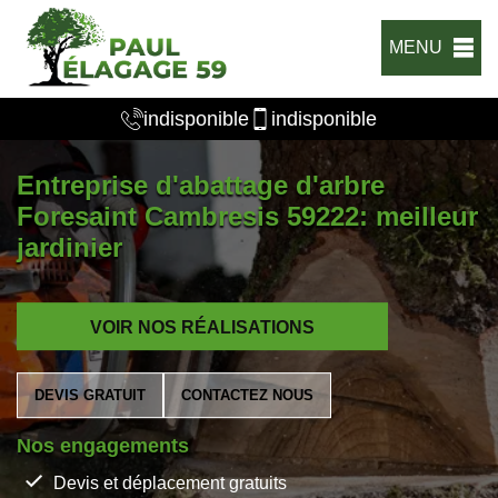
MENU
indisponible
indisponible
Entreprise d'abattage d'arbre
Foresaint Cambresis 59222: meilleur
jardinier
VOIR NOS RÉALISATIONS
DEVIS GRATUIT
CONTACTEZ NOUS
Nos engagements
Devis et déplacement gratuits