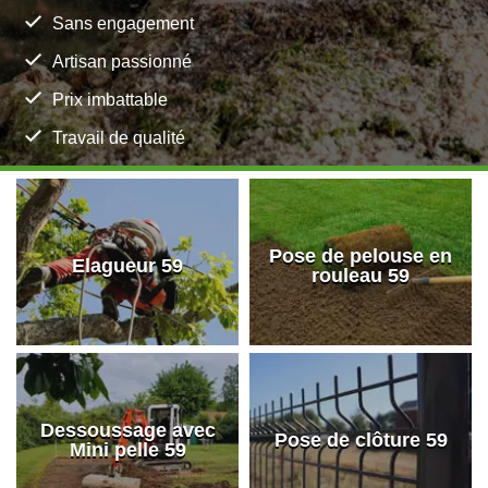
Sans engagement
Artisan passionné
Prix imbattable
Travail de qualité
Pose de pelouse en
Elagueur 59
rouleau 59
Dessoussage avec
Pose de clôture 59
Mini pelle 59