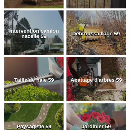
Intervention camion
Debroussaillage 59
nacelle 59
Taille de haie 59
Abattage d'arbres 59
Paysagiste 59
Jardinier 59