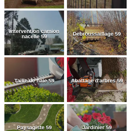
Intervention camion
Debroussaillage 59
nacelle 59
Taille de haie 59
Abattage d'arbres 59
Paysagiste 59
Jardinier 59