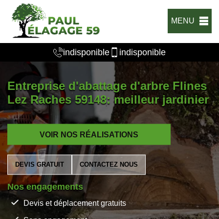
MENU
indisponible
indisponible
Entreprise d'abattage d'arbre Flines
Lez Raches 59148: meilleur jardinier
VOIR NOS RÉALISATIONS
DEVIS GRATUIT
CONTACTEZ NOUS
Nos engagements
Devis et déplacement gratuits