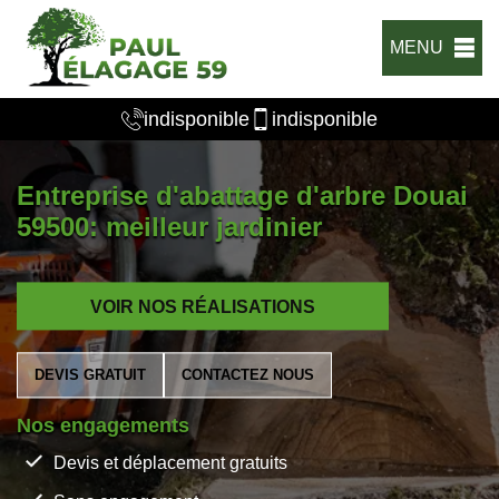
MENU
indisponible
indisponible
Entreprise d'abattage d'arbre Douai
59500: meilleur jardinier
VOIR NOS RÉALISATIONS
DEVIS GRATUIT
CONTACTEZ NOUS
Nos engagements
Devis et déplacement gratuits