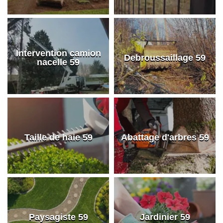
Intervention camion
Debroussaillage 59
nacelle 59
Taille de haie 59
Abattage d'arbres 59
Paysagiste 59
Jardinier 59