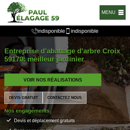
MENU
indisponible
indisponible
Entreprise d'abattage d'arbre Croix
59170: meilleur jardinier
VOIR NOS RÉALISATIONS
DEVIS GRATUIT
CONTACTEZ NOUS
Nos engagements
Devis et déplacement gratuits