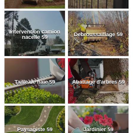
Intervention camion
Debroussaillage 59
nacelle 59
Taille de haie 59
Abattage d'arbres 59
Paysagiste 59
Jardinier 59