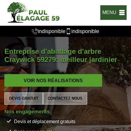
MENU
indisponible
indisponible
Entreprise d'abattage d'arbre
Craywick 59279: meilleur jardinier
VOIR NOS RÉALISATIONS
DEVIS GRATUIT
CONTACTEZ NOUS
Nos engagements
Devis et déplacement gratuits