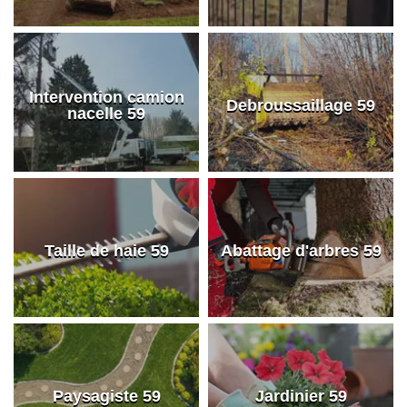
Intervention camion
Debroussaillage 59
nacelle 59
Taille de haie 59
Abattage d'arbres 59
Paysagiste 59
Jardinier 59