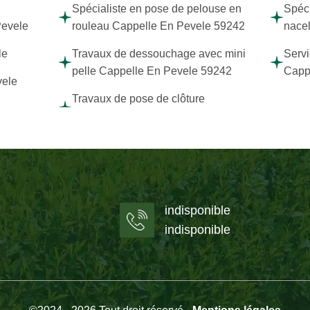
Spécialiste en pose de pelouse en
Spéci
Pevele
rouleau Cappelle En Pevele 59242
nace
le
Travaux de dessouchage avec mini
Servi
pelle Cappelle En Pevele 59242
Capp
vele
Travaux de pose de clôture
indisponible
indisponible