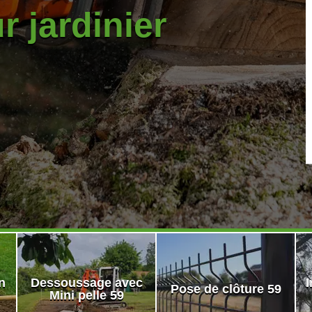
r jardinier
n
Dessoussage avec
I
Pose de clôture 59
Mini pelle 59