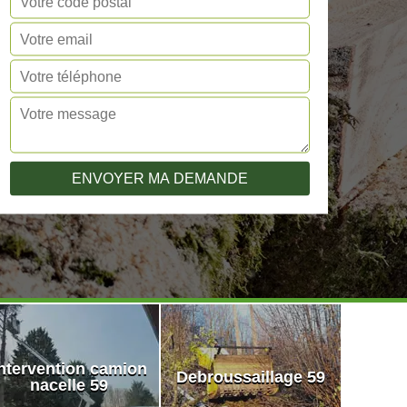
ntervention camion
Debroussaillage 59
nacelle 59