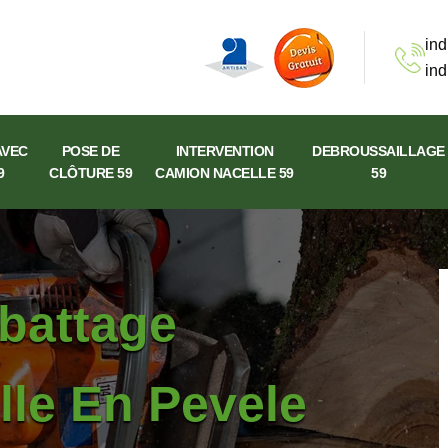
ind
ind
AVEC
POSE DE
INTERVENTION
DEBROUSSAILLAGE
9
CLÔTURE 59
CAMION NACELLE 59
59
abattage
lle En Pevele