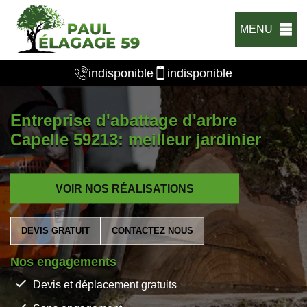
MENU
indisponible
indisponible
Entreprise d'abattage d'arbre
Capelle 59213: meilleur jardinier
VOIR NOS RÉALISATIONS
DEVIS GRATUIT
CONTACTEZ NOUS
Nos engagements
Devis et déplacement gratuits