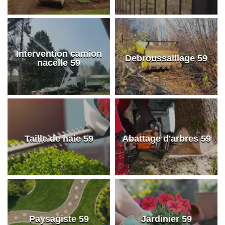
Intervention camion
Debroussaillage 59
nacelle 59
Taille de haie 59
Abattage d'arbres 59
Paysagiste 59
Jardinier 59