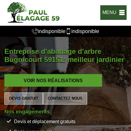
MENU
indisponible
indisponible
Entreprise d'abattage d'arbre
Bugnicourt 59151: meilleur jardinier
VOIR NOS RÉALISATIONS
DEVIS GRATUIT
CONTACTEZ NOUS
Nos engagements
Devis et déplacement gratuits