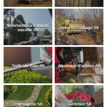
Intervention camion
Debroussaillage 59
nacelle 59
Taille de haie 59
Abattage d'arbres 59
Paysagiste 59
Jardinier 59