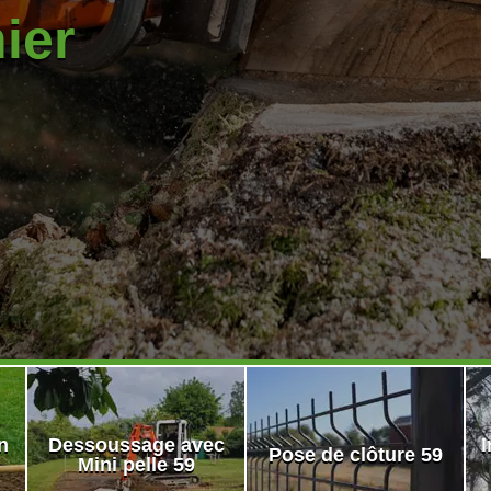
nier
n
Dessoussage avec
I
Pose de clôture 59
Mini pelle 59