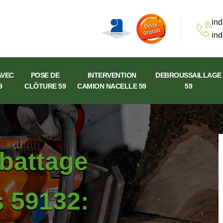
ind
ind
AVEC
POSE DE
INTERVENTION
DEBROUSSAILLAGE
9
CLÔTURE 59
CAMION NACELLE 59
59
abattage
s 59132: