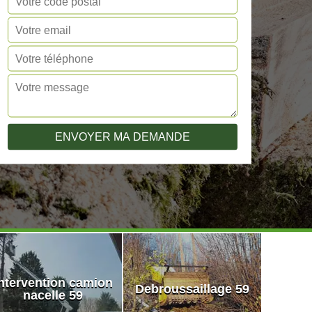
ntervention camion
Debroussaillage 59
nacelle 59