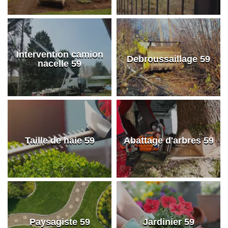
Intervention camion
Debroussaillage 59
nacelle 59
Taille de haie 59
Abattage d'arbres 59
Paysagiste 59
Jardinier 59