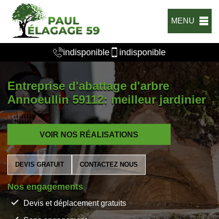
MENU
indisponible
indisponible
Entreprise d'abattage d'arbre
Annoeullin 59112: meilleur jardinier
VOIR NOS RÉALISATIONS
DEVIS GRATUIT
CONTACTEZ NOUS
Nos engagements
Devis et déplacement gratuits