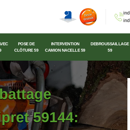
ind
ind
AVEC
POSE DE
INTERVENTION
DEBROUSSAILLAGE
9
CLÔTURE 59
CAMION NACELLE 59
59
abattage
ipret 59144: