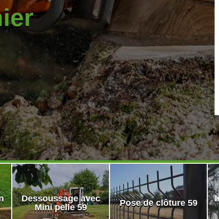
nier
n
Dessoussage avec
I
Pose de clôture 59
Mini pelle 59