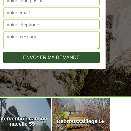
ntervention camion
Debroussaillage 59
nacelle 59