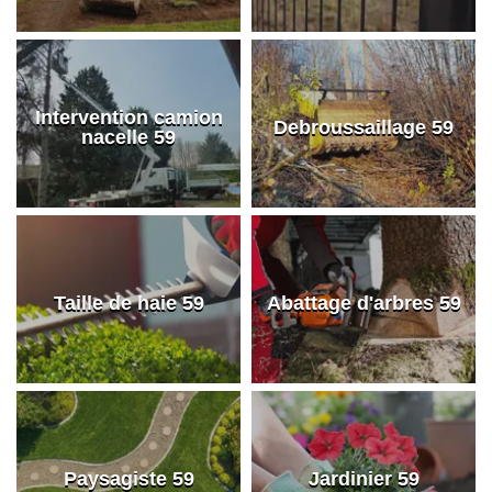
Intervention camion
Debroussaillage 59
nacelle 59
Taille de haie 59
Abattage d'arbres 59
Paysagiste 59
Jardinier 59