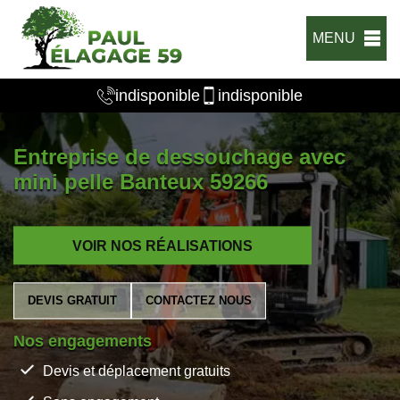
MENU
indisponible
indisponible
Entreprise de dessouchage avec
mini pelle Banteux 59266
VOIR NOS RÉALISATIONS
DEVIS GRATUIT
CONTACTEZ NOUS
Nos engagements
Devis et déplacement gratuits