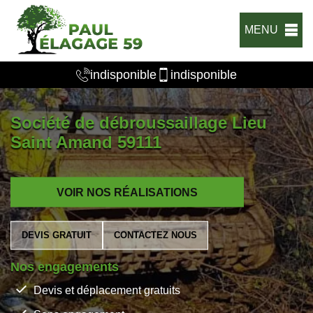
MENU
indisponible
indisponible
Société de débroussaillage Lieu
Saint Amand 59111
VOIR NOS RÉALISATIONS
DEVIS GRATUIT
CONTACTEZ NOUS
Nos engagements
Devis et déplacement gratuits