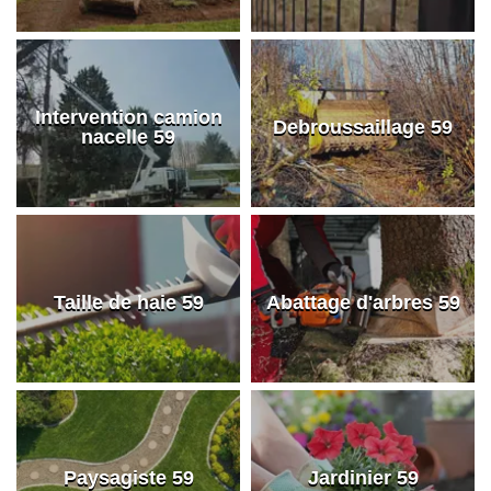
Intervention camion
Debroussaillage 59
nacelle 59
Taille de haie 59
Abattage d'arbres 59
Paysagiste 59
Jardinier 59